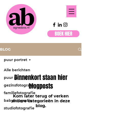
BOEK HIER
BLOG
puur portret
Alle berichten
Binnenkort staan hier
puur portret
blogposts
gezinsfotografie
familiefotografie
Kom later terug of verken
babyfotografie
andere categorieën in deze
blog.
studiofotografie