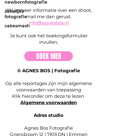
newbornfotografie
Wil je meer informatie over een shoot,
zakelijke
mail me dan gerust.
fotografie
info@agnesbos.nl
cakesmash
Je kunt ook het boekingsformulier
invullen.
BOEK HIER
© AGNES BOS | Fotografie
Op alle reportages zijn mijn algemene
voorwaarden van toepassing
Klik hieronder om deze te lezen
Algemene voorwaarden
Adres studio
Agnes Bos Fotografie
Griendzoom 12 | 7813 DN | Emmen