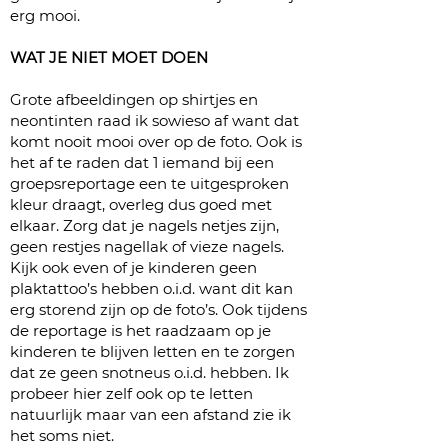
erg mooi.
WAT JE NIET MOET DOEN
Grote afbeeldingen op shirtjes en
neontinten raad ik sowieso af want dat
komt nooit mooi over op de foto. Ook is
het af te raden dat 1 iemand bij een
groepsreportage een te uitgesproken
kleur draagt, overleg dus goed met
elkaar. Zorg dat je nagels netjes zijn,
geen restjes nagellak of vieze nagels.
Kijk ook even of je kinderen geen
plaktattoo’s hebben o.i.d. want dit kan
erg storend zijn op de foto’s. Ook tijdens
de reportage is het raadzaam op je
kinderen te blijven letten en te zorgen
dat ze geen snotneus o.i.d. hebben. Ik
probeer hier zelf ook op te letten
natuurlijk maar van een afstand zie ik
het soms niet.